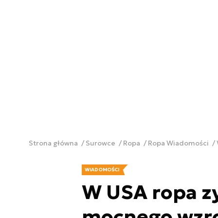
Strona główna
Surowce
Ropa
Ropa Wiadomości
WIADOMOŚCI
W USA ropa z
mocnego wzro