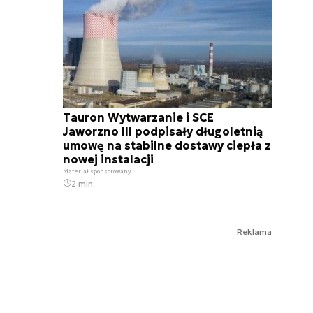
Tauron Wytwarzanie i SCE
Jaworzno III podpisały długoletnią
umowę na stabilne dostawy ciepła z
nowej instalacji
Materiał sponsorowany
2 min.
Reklama