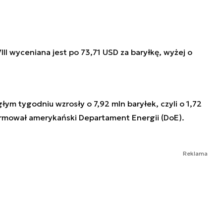
II wyceniana jest po 73,71 USD za baryłkę, wyżej o
ym tygodniu wzrosły o 7,92 mln baryłek, czyli o 1,72
formował amerykański Departament Energii (DoE).
Reklama