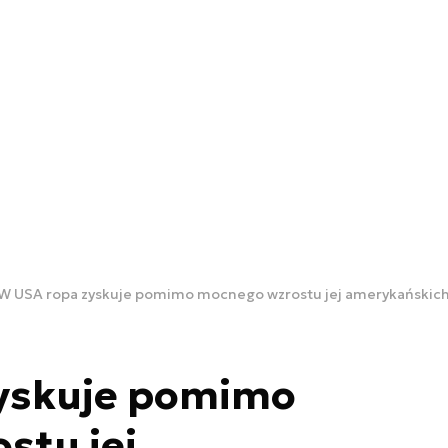
W USA ropa zyskuje pomimo mocnego wzrostu jej amerykańskic
yskuje pomimo
stu jej