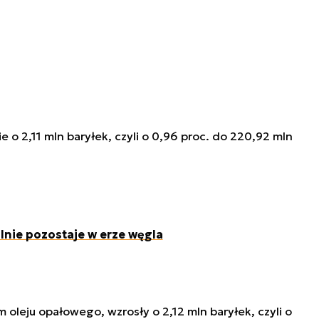
 o 2,11 mln baryłek, czyli o 0,96 proc. do 220,92 mln
lnie pozostaje w erze węgla
oleju opałowego, wzrosły o 2,12 mln baryłek, czyli o