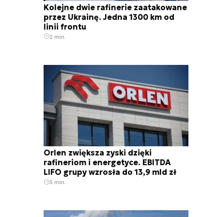
Kolejne dwie rafinerie zaatakowane
przez Ukrainę. Jedna 1300 km od
linii frontu
2 min.
Orlen zwiększa zyski dzięki
rafineriom i energetyce. EBITDA
LIFO grupy wzrosła do 13,9 mld zł
5 min.