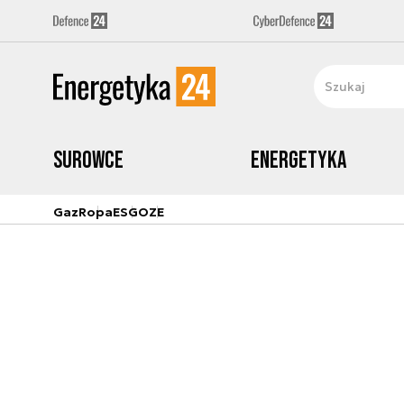
Surowce
Energetyka
Gaz
Ropa
ESG
OZE