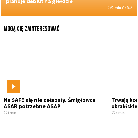
planuje debiut na giełdzie
2 min.
1
Mogą Cię zainteresować
Na SAFE się nie załapały. Śmigłowce
Trwają kon
ASAR potrzebne ASAP
ukraińskie
1 min.
2 min.