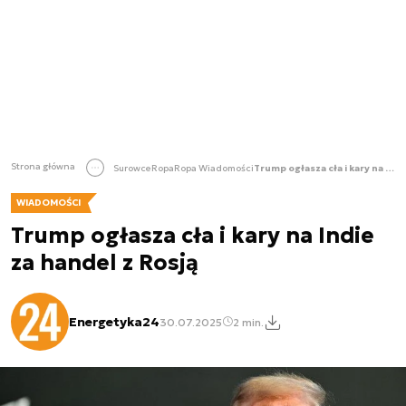
Strona główna
Surowce
Ropa
Ropa Wiadomości
Trump ogłasza cła i kary na Indie za handel z Rosją
WIADOMOŚCI
Trump ogłasza cła i kary na Indie
za handel z Rosją
Energetyka24
30.07.2025
2 min.