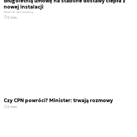
długoletnią umowę na stabilne dostawy ciepła z
nowej instalacji
Materiał sponsorowany
2 min.
Czy CPN powróci? Minister: trwają rozmowy
2 min.