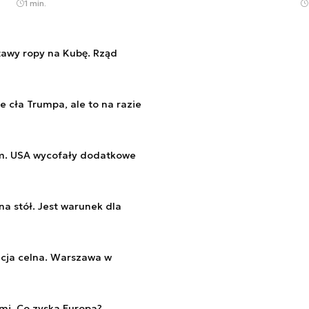
1 min.
awy ropy na Kubę. Rząd
 cła Trumpa, ale to na razie
m. USA wycofały dodatkowe
a stół. Jest warunek dla
cja celna. Warszawa w
mi. Co zyska Europa?