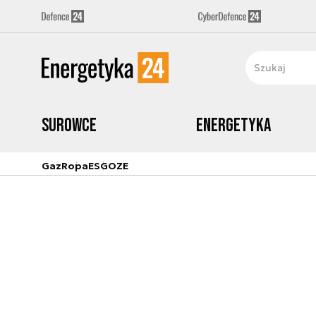
Surowce
Energetyka
Gaz
Ropa
ESG
OZE