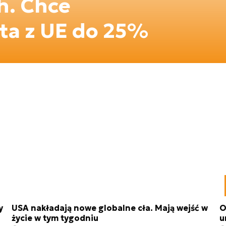
h. Chce
uta z UE do 25%
y
USA nakładają nowe globalne cła. Mają wejść w
O
życie w tym tygodniu
u