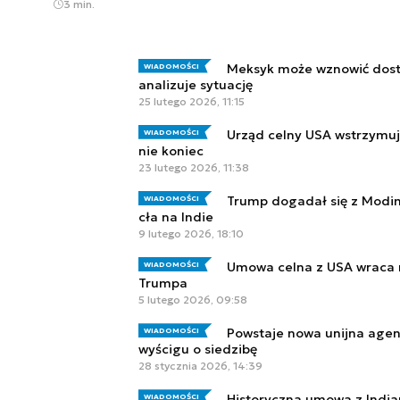
3 min.
Meksyk może wznowić dost
WIADOMOŚCI
analizuje sytuację
25 lutego 2026, 11:15
Urząd celny USA wstrzymuje
WIADOMOŚCI
nie koniec
23 lutego 2026, 11:38
Trump dogadał się z Modi
WIADOMOŚCI
cła na Indie
9 lutego 2026, 18:10
Umowa celna z USA wraca n
WIADOMOŚCI
Trumpa
5 lutego 2026, 09:58
Powstaje nowa unijna agen
WIADOMOŚCI
wyścigu o siedzibę
28 stycznia 2026, 14:39
Historyczna umowa z India
WIADOMOŚCI