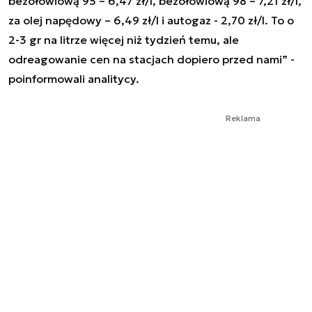
bezołowiową 95 – 6,47 zł/l, bezołowiową 98 – 7,21 zł/l,
za olej napędowy – 6,49 zł/l i autogaz - 2,70 zł/l. To o
2-3 gr na litrze więcej niż tydzień temu, ale
odreagowanie cen na stacjach dopiero przed nami” -
poinformowali analitycy.
Reklama