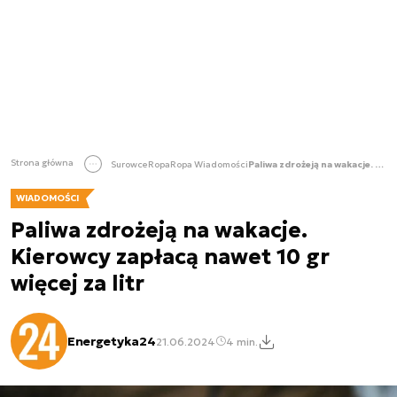
Strona główna
Surowce
Ropa
Ropa Wiadomości
Paliwa zdrożeją na wakacje. Kierowcy zapłacą nawet 10 gr więcej za litr
WIADOMOŚCI
Paliwa zdrożeją na wakacje.
Kierowcy zapłacą nawet 10 gr
więcej za litr
Energetyka24
21.06.2024
4 min.