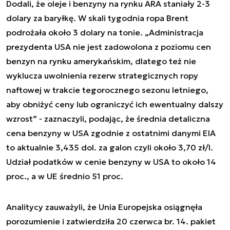
Dodali, że oleje i benzyny na rynku ARA staniały 2-3
dolary za baryłkę. W skali tygodnia ropa Brent
podrożała około 3 dolary na tonie. „Administracja
prezydenta USA nie jest zadowolona z poziomu cen
benzyn na rynku amerykańskim, dlatego też nie
wyklucza uwolnienia rezerw strategicznych ropy
naftowej w trakcie tegorocznego sezonu letniego,
aby obniżyć ceny lub ograniczyć ich ewentualny dalszy
wzrost” - zaznaczyli, podając, że średnia detaliczna
cena benzyny w USA zgodnie z ostatnimi danymi EIA
to aktualnie 3,435 dol. za galon czyli około 3,70 zł/l.
Udział podatków w cenie benzyny w USA to około 14
proc., a w UE średnio 51 proc.
Analitycy zauważyli, że Unia Europejska osiągnęła
porozumienie i zatwierdziła 20 czerwca br. 14. pakiet