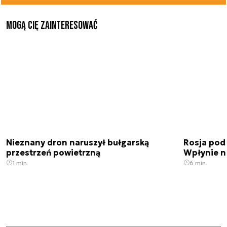
Mogą Cię zainteresować
Nieznany dron naruszył bułgarską
Rosja pod
przestrzeń powietrzną
Wpłynie n
1 min.
6 min.