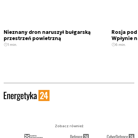
Nieznany dron naruszył bułgarską
Rosja pod
przestrzeń powietrzną
Wpłynie n
1 min.
6 min.
Zobacz również