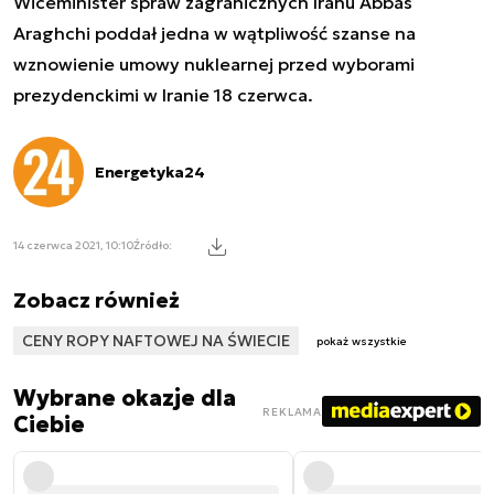
Wiceminister spraw zagranicznych Iranu Abbas
Araghchi poddał jedna w wątpliwość szanse na
wznowienie umowy nuklearnej przed wyborami
prezydenckimi w Iranie 18 czerwca.
Energetyka24
14 czerwca 2021, 10:10
Źródło:
Zobacz również
CENY ROPY NAFTOWEJ NA ŚWIECIE
pokaż wszystkie
Wybrane okazje dla
REKLAMA
Ciebie