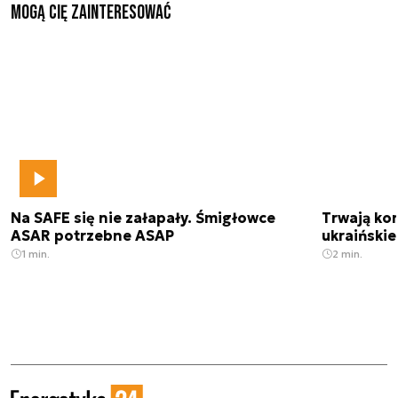
Mogą Cię zainteresować
Na SAFE się nie załapały. Śmigłowce
Trwają kon
ASAR potrzebne ASAP
ukraińskie
1 min.
2 min.