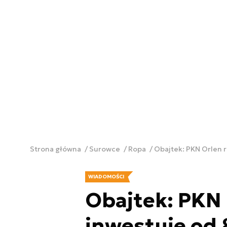
Strona główna
Surowce
Ropa
Obajtek: PKN Orlen r
WIADOMOŚCI
Obajtek: PKN 
inwestuje od 