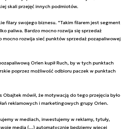
iej skali przejęć innych podmiotów.
ie filary swojego biznesu. “Takim filarem jest segment
lko paliwa. Bardzo mocno rozwija się sprzedaż
o mocno rozwija sieć punktów sprzedaż pozapaliwowej
 pozapaliwową Orlen kupił Ruch, by w tych punktach
ierskie poprzez możliwość odbioru paczek w punktach
s Obajtek mówił, że motywacją do tego przejęcia było
ałań reklamowych i marketingowych grupy Orlen.
ujemy w mediach, inwestujemy w reklamy, tytuły,
woje media (...) automatycznie będziemy więcej