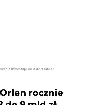
ocznie inwestuje od 8 do 9 mld zł
Orlen rocznie
8 do 9 mld zł