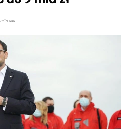
52
1 min.