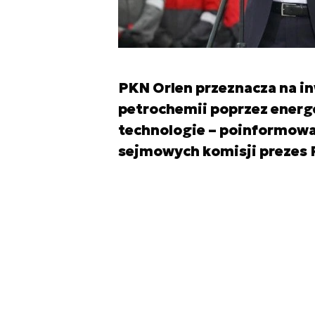
PKN Orlen przeznacza na inw
petrochemii poprzez energe
technologie – poinformowa
sejmowych komisji prezes 