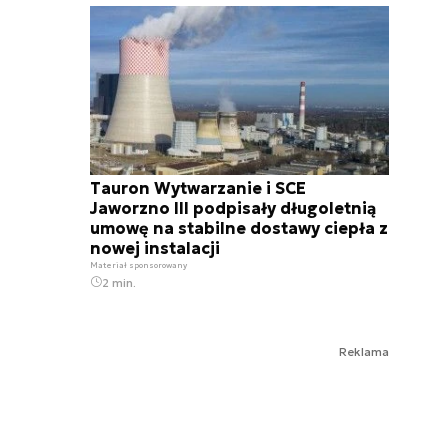
Tauron Wytwarzanie i SCE
Jaworzno III podpisały długoletnią
umowę na stabilne dostawy ciepła z
nowej instalacji
Materiał sponsorowany
2 min.
Reklama