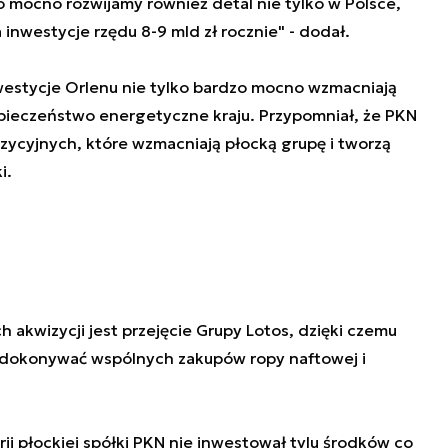
o mocno rozwijamy również detal nie tylko w Polsce,
 inwestycje rzędu 8-9 mld zł rocznie" - dodał.
westycje Orlenu nie tylko bardzo mocno wzmacniają
pieczeństwo energetyczne kraju. Przypomniał, że PKN
ycyjnych, które wzmacniają płocką grupę i tworzą
i.
 akwizycji jest przejęcie Grupy Lotos, dzięki czemu
. dokonywać wspólnych zakupów ropy naftowej i
rii płockiej spółki PKN nie inwestował tylu środków co