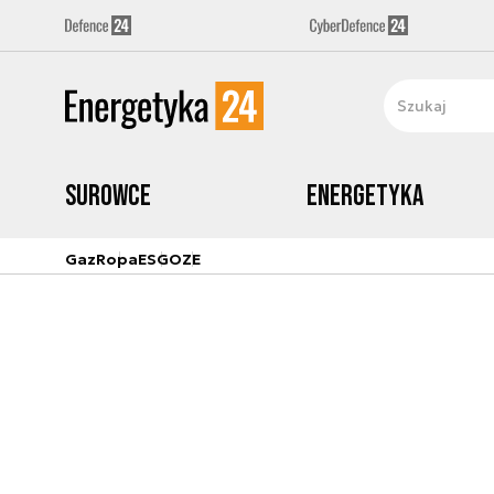
Surowce
Energetyka
Gaz
Ropa
ESG
OZE