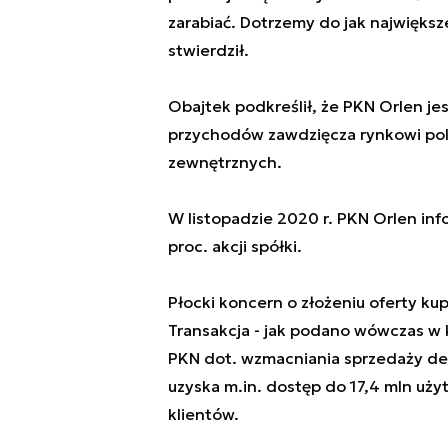
zarabiać. Dotrzemy do jak największ
stwierdził.
Obajtek podkreślił, że PKN Orlen j
przychodów zawdzięcza rynkowi pol
zewnętrznych.
W listopadzie 2020 r. PKN Orlen inf
proc. akcji spółki.
Płocki koncern o złożeniu oferty ku
Transakcja - jak podano wówczas w k
PKN dot. wzmacniania sprzedaży det
uzyska m.in. dostęp do 17,4 mln uż
klientów.