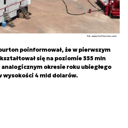
Fot. www.halliburton.com
burton poinformował, że w pierwszym
ukształtował się na poziomie 555 mln
w analogicznym okresie roku ubiegłego
w wysokości 4 mld dolarów.