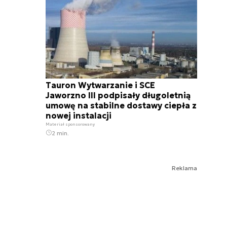
Tauron Wytwarzanie i SCE
Jaworzno III podpisały długoletnią
umowę na stabilne dostawy ciepła z
nowej instalacji
Materiał sponsorowany
2 min.
Reklama