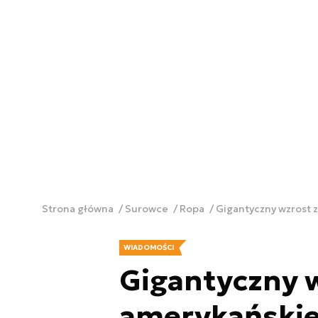
Strona główna
Surowce
Ropa
Gigantyczny wzrost
WIADOMOŚCI
Gigantyczny 
amerykańskie