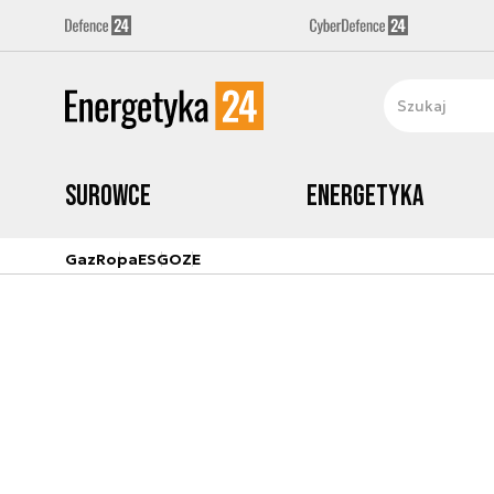
Surowce
Energetyka
Gaz
Ropa
ESG
OZE