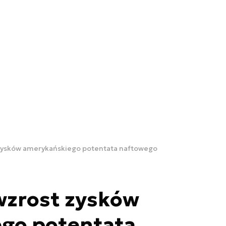
 zysków amerykańskiego potentata naftowego
wzrost zysków
go potentata