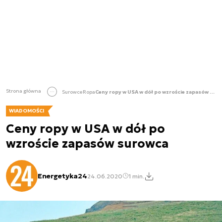
Strona główna
Surowce
Ropa
Ceny ropy w USA w dół po wzroście zapasów surowca
WIADOMOŚCI
Ceny ropy w USA w dół po
wzroście zapasów surowca
Energetyka24
24.06.2020
1 min.