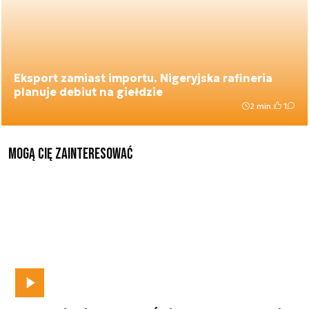
Eksport zamiast importu. Nigeryjska rafineria
planuje debiut na giełdzie
2 min.
1
Mogą Cię zainteresować