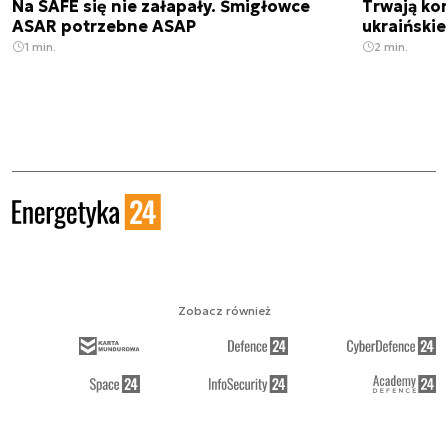
Na SAFE się nie załapały. Śmigłowce
Trwają kon
ASAR potrzebne ASAP
ukraińskie
1 min.
2 min.
Zobacz również