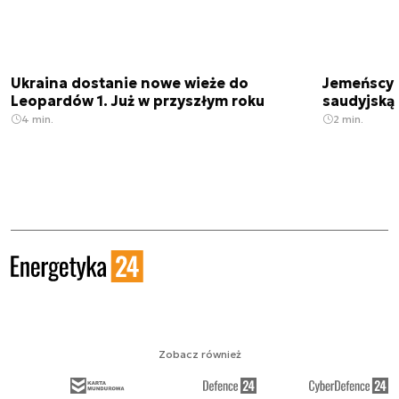
Ukraina dostanie nowe wieże do
Jemeńscy r
Leopardów 1. Już w przyszłym roku
saudyjską 
4 min.
2 min.
Zobacz również