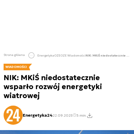
Strona główna
Energetyka
OZE
OZE Wiadomości
NIK: MKiŚ niedostatecznie wsparło rozwój energetyki wiatrowej
WIADOMOŚCI
NIK: MKiŚ niedostatecznie
wsparło rozwój energetyki
wiatrowej
Energetyka24
22.09.2025
3 min.