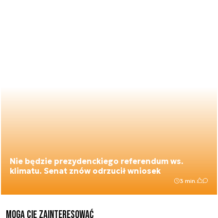
Nie będzie prezydenckiego referendum ws.
klimatu. Senat znów odrzucił wniosek
3 min.
Mogą Cię zainteresować