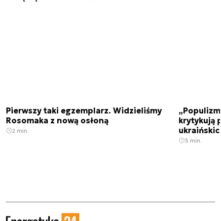
Pierwszy taki egzemplarz. Widzieliśmy
„Populizm 
Rosomaka z nową osłoną
krytykują 
ukraiński
2 min.
3 min.