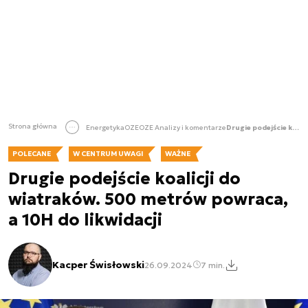
Strona główna
Energetyka
OZE
OZE Analizy i komentarze
Drugie podejście koalicji do wiatraków. 500 metrów powraca, a 10H do likwidacji
POLECANE
W CENTRUM UWAGI
WAŻNE
Drugie podejście koalicji do
wiatraków. 500 metrów powraca,
a 10H do likwidacji
Kacper Świsłowski
26.09.2024
7 min.