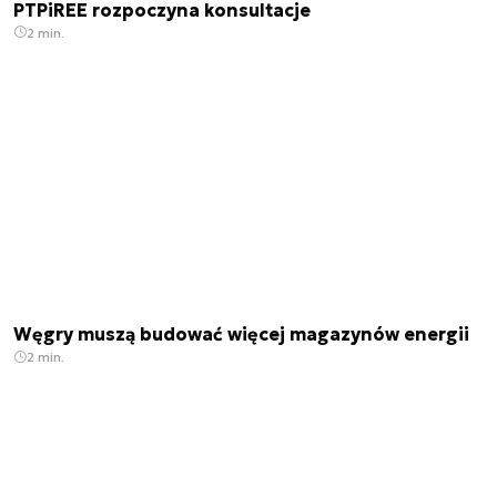
PTPiREE rozpoczyna konsultacje
2 min.
Węgry muszą budować więcej magazynów energii
2 min.