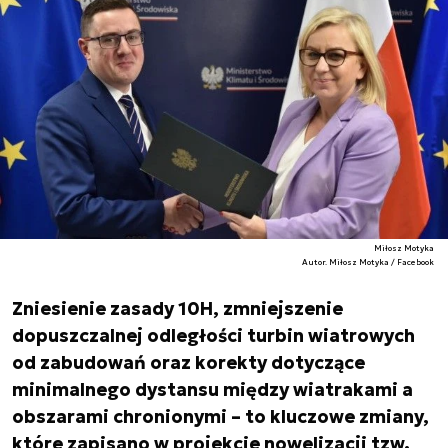
Miłosz Motyka
Autor. Miłosz Motyka / Facebook
Zniesienie zasady 10H, zmniejszenie
dopuszczalnej odległości turbin wiatrowych
od zabudowań oraz korekty dotyczące
minimalnego dystansu między wiatrakami a
obszarami chronionymi – to kluczowe zmiany,
które zapisano w projekcie nowelizacji tzw.