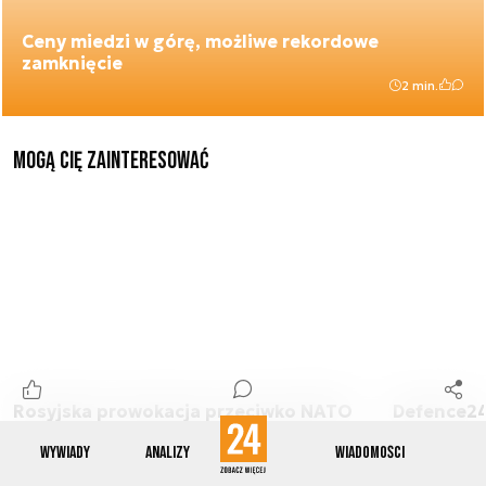
Ceny miedzi w górę, możliwe rekordowe
zamknięcie
2 min.
Mogą Cię zainteresować
Rosyjska prowokacja przeciwko NATO
Defence24
jeszcze w trakcie wojny? Ostrzeżenie z
edycji br
Wywiady
Analizy
Wiadomości
USA
Narodowy 
doświadcz
3 min.