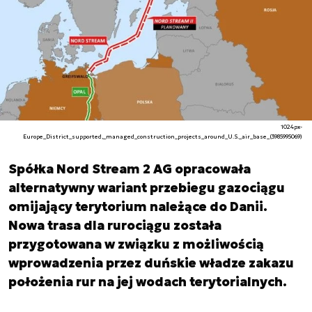
1024px-
Europe_District_supported,_managed_construction_projects_around_U.S._air_base_(3985995069)
Spółka Nord Stream 2 AG opracowała
alternatywny wariant przebiegu gazociągu
omijający terytorium należące do Danii.
Nowa trasa dla rurociągu została
przygotowana w związku z możliwością
wprowadzenia przez duńskie władze zakazu
położenia rur na jej wodach terytorialnych.