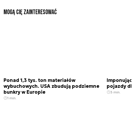
Mogą Cię zainteresować
Ponad 1,3 tys. ton materiałów
Imponujące
wybuchowych. USA zbudują podziemne
pojazdy dl
bunkry w Europie
3 min.
1 min.