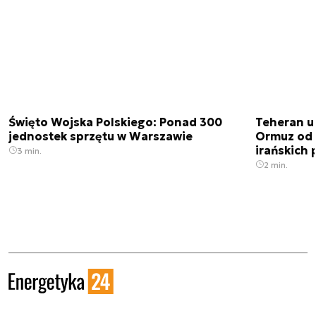
Święto Wojska Polskiego: Ponad 300
Teheran uz
jednostek sprzętu w Warszawie
Ormuz od 
irańskich
3 min.
2 min.