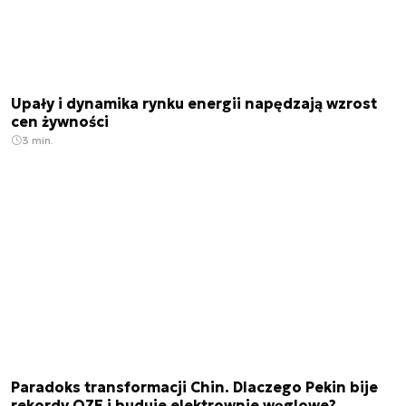
Upały i dynamika rynku energii napędzają wzrost
cen żywności
3 min.
Paradoks transformacji Chin. Dlaczego Pekin bije
rekordy OZE i buduje elektrownie węglowe?