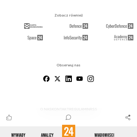
Zobacz również
Obserwuj nas
O NAS
KONTAKT
REGULAMIN
RSS
Wywiady
Analizy
Wiadomości
© 2012-2026 ENERGETYKA24