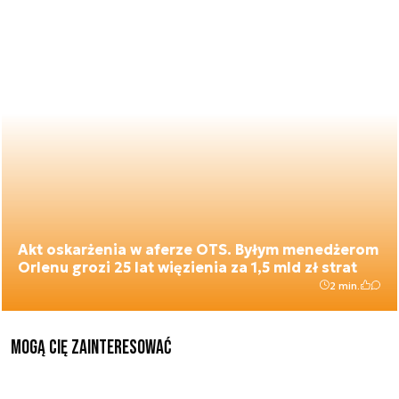
Akt oskarżenia w aferze OTS. Byłym menedżerom
Orlenu grozi 25 lat więzienia za 1,5 mld zł strat
2 min.
Mogą Cię zainteresować