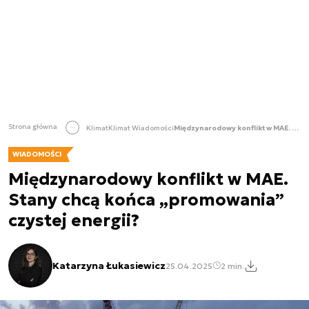
Strona główna
Klimat
Klimat Wiadomości
Międzynarodowy konflikt w MAE. Stany chcą końca „promowania” czystej energii?
WIADOMOŚCI
Międzynarodowy konflikt w MAE.
Stany chcą końca „promowania”
czystej energii?
Katarzyna Łukasiewicz
25.04.2025
2 min.