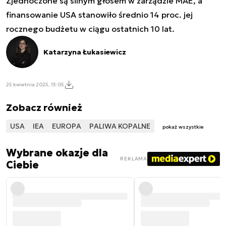
Zjednoczone są silnym głosem w zarządzie MAE, a
finansowanie USA stanowiło średnio 14 proc. jej
rocznego budżetu w ciągu ostatnich 10 lat.
Katarzyna Łukasiewicz
25 kwietnia 2025, 13:05
Zobacz również
USA
IEA
EUROPA
PALIWA KOPALNE
pokaż wszystkie
Wybrane okazje dla
REKLAMA
Ciebie