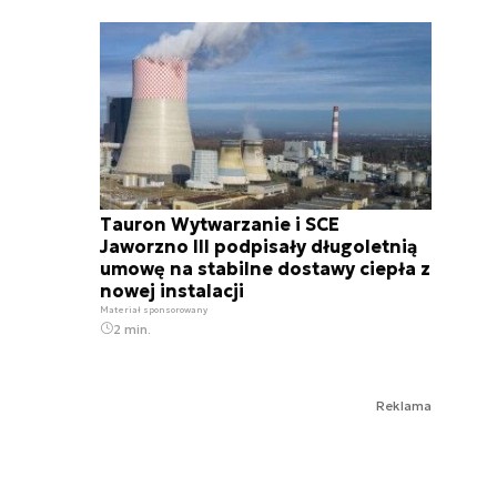
Tauron Wytwarzanie i SCE
Jaworzno III podpisały długoletnią
umowę na stabilne dostawy ciepła z
nowej instalacji
Materiał sponsorowany
2 min.
Reklama