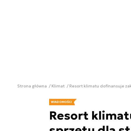
Strona główna
Klimat
Resort klimatu dofinansuje za
WIADOMOŚCI
Resort klimat
sprzętu dla s