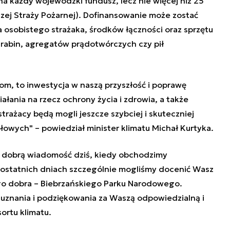
 na każdy wojewódzki fundusz, lecz nie więcej niż 25
iczej Straży Pożarnej). Dofinansowanie może zostać
osobistego strażaka, środków łączności oraz sprzętu
 drabin, agregatów prądotwórczych czy pił
om, to inwestycja w naszą przyszłość i poprawę
ania na rzecz ochrony życia i zdrowia, a także
trażacy będą mogli jeszcze szybciej i skuteczniej
ołowych" – powiedział minister klimatu Michał Kurtyka.
ę dobrą wiadomość dziś, kiedy obchodzimy
ostatnich dniach szczególnie mogliśmy docenić Wasz
o dobra – Biebrzańskiego Parku Narodowego.
 uznania i podziękowania za Waszą odpowiedzialną i
ortu klimatu.