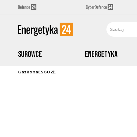
Surowce
Energetyka
Gaz
Ropa
ESG
OZE