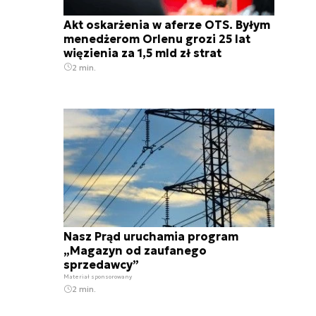
Akt oskarżenia w aferze OTS. Byłym
menedżerom Orlenu grozi 25 lat
więzienia za 1,5 mld zł strat
2 min.
Nasz Prąd uruchamia program
„Magazyn od zaufanego
sprzedawcy”
Materiał sponsorowany
2 min.