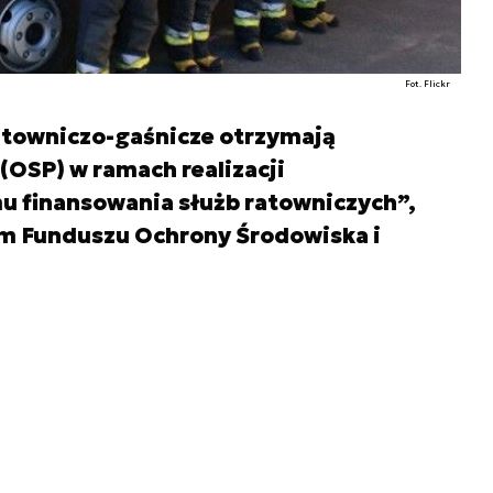
Fot. Flickr
ratowniczo-gaśnicze otrzymają
(OSP) w ramach realizacji
 finansowania służb ratowniczych”,
m Funduszu Ochrony Środowiska i