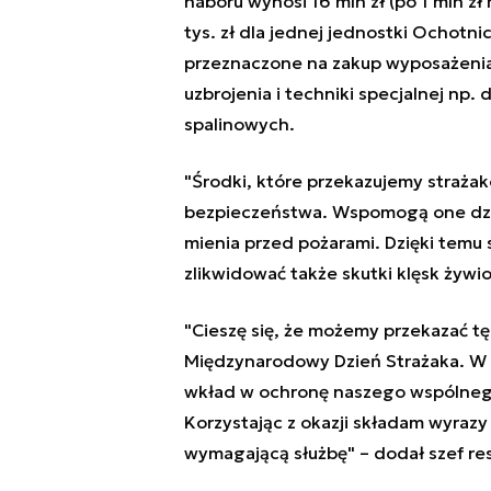
naboru wynosi 16 mln zł (po 1 mln zł
tys. zł dla jednej jednostki Ochotn
przeznaczone na zakup wyposażenia 
uzbrojenia i techniki specjalnej np.
spalinowych.
"Środki, które przekazujemy strażak
bezpieczeństwa. Wspomogą one dział
mienia przed pożarami. Dzięki temu s
zlikwidować także skutki klęsk żywi
"Cieszę się, że możemy przekazać t
Międzynarodowy Dzień Strażaka. W 
wkład w ochronę naszego wspólneg
Korzystając z okazji składam wyrazy
wymagającą służbę" – dodał szef res