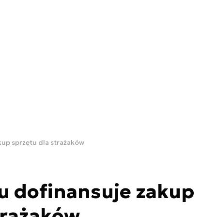
kup sprzętu dla strażaków
u dofinansuje zakup
trażaków