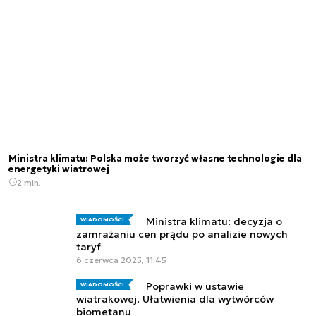
Ministra klimatu: Polska może tworzyć własne technologie dla
energetyki wiatrowej
2 min.
Ministra klimatu: decyzja o
WIADOMOŚCI
zamrażaniu cen prądu po analizie nowych
taryf
6 czerwca 2025, 11:45
Poprawki w ustawie
WIADOMOŚCI
wiatrakowej. Ułatwienia dla wytwórców
biometanu