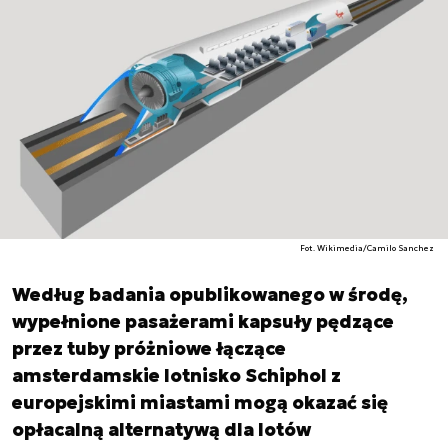
Fot. Wikimedia/Camilo Sanchez
Według badania opublikowanego w środę,
wypełnione pasażerami kapsuły pędzące
przez tuby próżniowe łączące
amsterdamskie lotnisko Schiphol z
europejskimi miastami mogą okazać się
opłacalną alternatywą dla lotów