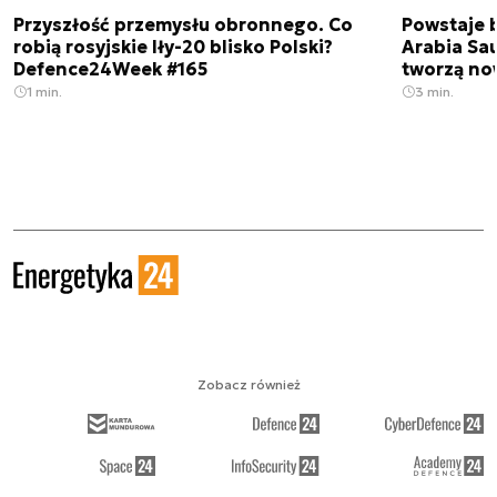
Przyszłość przemysłu obronnego. Co
Powstaje 
robią rosyjskie Iły-20 blisko Polski?
Arabia Sau
Defence24Week #165
tworzą no
1 min.
3 min.
Zobacz również