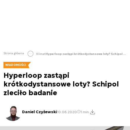
Strona główna
Klimat
Hyperloop zastąpi krótkodystansowe loty? Schipol zleciło badanie
WIADOMOŚCI
Hyperloop zastąpi
krótkodystansowe loty? Schipol
zleciło badanie
Daniel Czyżewski
10.06.2020
1 min.