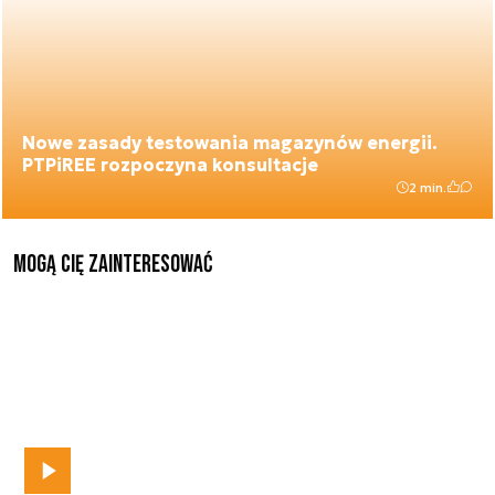
Nowe zasady testowania magazynów energii.
PTPiREE rozpoczyna konsultacje
2 min.
Mogą Cię zainteresować