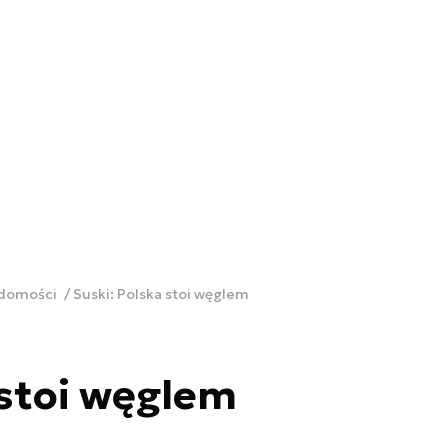
adomości
Suski: Polska stoi węglem
 stoi węglem