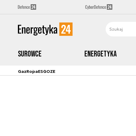
Surowce
Energetyka
Gaz
Ropa
ESG
OZE