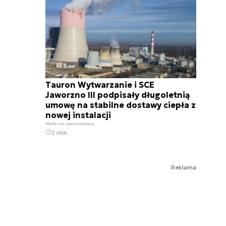
Tauron Wytwarzanie i SCE
Jaworzno III podpisały długoletnią
umowę na stabilne dostawy ciepła z
nowej instalacji
Materiał sponsorowany
2 min.
Reklama