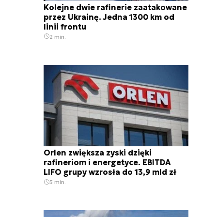
Kolejne dwie rafinerie zaatakowane
przez Ukrainę. Jedna 1300 km od
linii frontu
2 min.
Orlen zwiększa zyski dzięki
rafineriom i energetyce. EBITDA
LIFO grupy wzrosła do 13,9 mld zł
5 min.