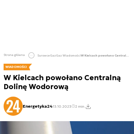
Strona główna
Surowce
Gaz
Gaz Wiadomości
W Kielcach powołano Centralną Dolinę Wodorową
WIADOMOŚCI
W Kielcach powołano Centralną
Dolinę Wodorową
Energetyka24
13.10.2023
2 min.