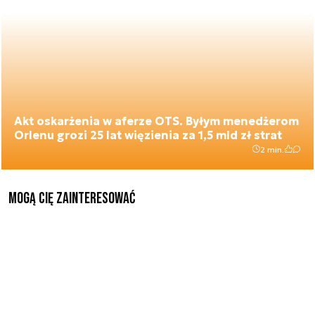
Akt oskarżenia w aferze OTS. Byłym menedżerom
Orlenu grozi 25 lat więzienia za 1,5 mld zł strat
2 min.
Mogą Cię zainteresować