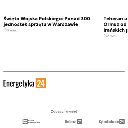
Święto Wojska Polskiego: Ponad 300
Teheran uz
jednostek sprzętu w Warszawie
Ormuz od 
irańskich
3 min.
2 min.
Zobacz również