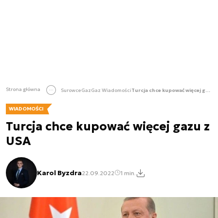
Strona główna
Surowce
Gaz
Gaz Wiadomości
Turcja chce kupować więcej gazu z USA
WIADOMOŚCI
Turcja chce kupować więcej gazu z
USA
Karol Byzdra
22.09.2022
1 min.