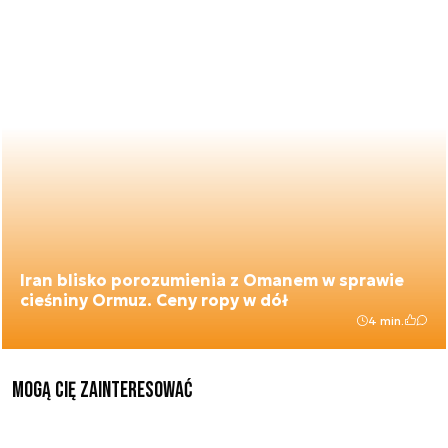
Iran blisko porozumienia z Omanem w sprawie
cieśniny Ormuz. Ceny ropy w dół
4 min.
Mogą Cię zainteresować