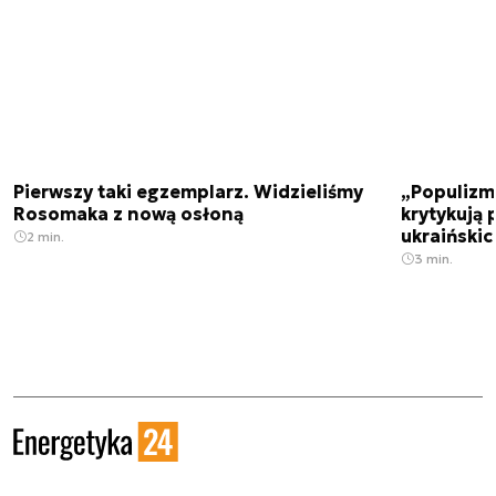
Pierwszy taki egzemplarz. Widzieliśmy
„Populizm 
Rosomaka z nową osłoną
krytykują 
ukraiński
2 min.
3 min.