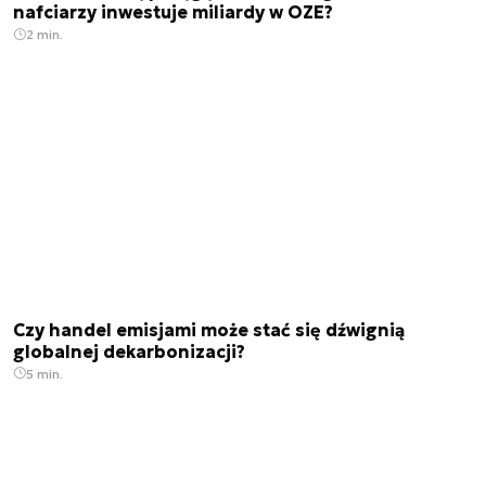
nafciarzy inwestuje miliardy w OZE?
2 min.
Czy handel emisjami może stać się dźwignią
globalnej dekarbonizacji?
5 min.