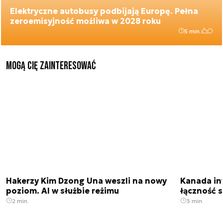
Elektryczne autobusy podbijają Europę. Pełna
zeroemisyjność możliwa w 2028 roku
5 min.
Mogą Cię zainteresować
Hakerzy Kim Dzong Una weszli na nowy
Kanada in
poziom. AI w służbie reżimu
łączność s
2 min.
3 min.