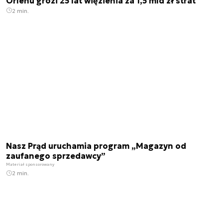
Orlenu grozi 25 lat więzienia za 1,5 mld zł strat
2 min.
Nasz Prąd uruchamia program „Magazyn od
zaufanego sprzedawcy”
Materiał sponsorowany
2 min.