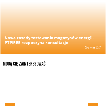
Nowe zasady testowania magazynów energii.
PTPiREE rozpoczyna konsultacje
2 min.
Mogą Cię zainteresować