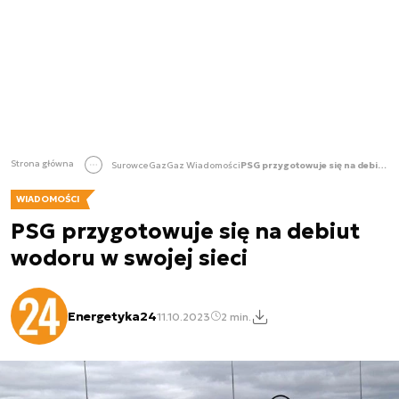
Strona główna
Surowce
Gaz
Gaz Wiadomości
PSG przygotowuje się na debiut wodoru w swojej sieci
WIADOMOŚCI
PSG przygotowuje się na debiut
wodoru w swojej sieci
Energetyka24
11.10.2023
2 min.