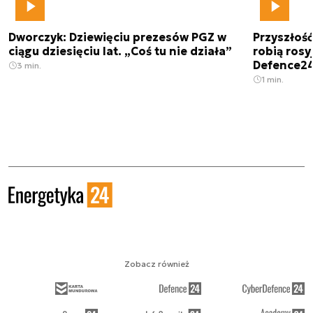
Dworczyk: Dziewięciu prezesów PGZ w
Przyszłoś
ciągu dziesięciu lat. „Coś tu nie działa”
robią rosyj
Defence2
3 min.
1 min.
Zobacz również