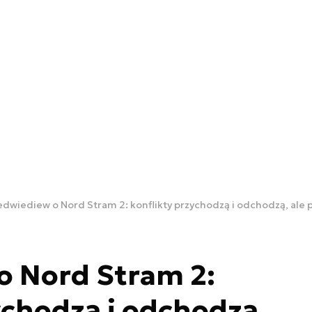
edwiediew o Nord Stram 2: konflikty przychodzą i odchodzą, ale 
o Nord Stram 2:
ychodzą i odchodzą,