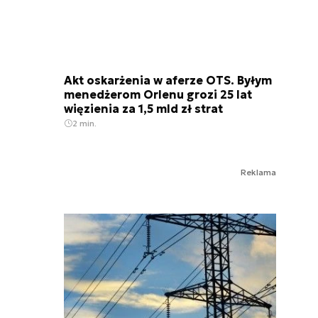
Akt oskarżenia w aferze OTS. Byłym
menedżerom Orlenu grozi 25 lat
więzienia za 1,5 mld zł strat
2 min.
Reklama