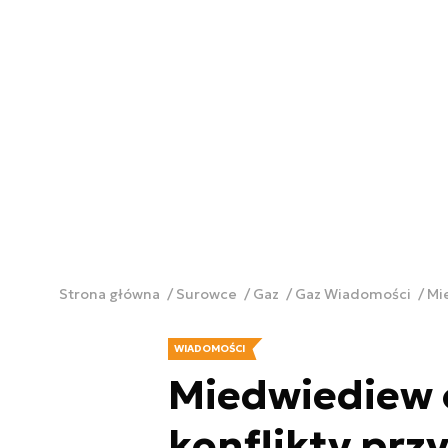
Strona główna
Surowce
Gaz
Gaz Wiadomości
Mi
WIADOMOŚCI
Miedwiediew 
konflikty prz