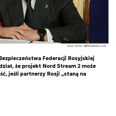
Autor. Twitter / @MedvedevRussiaE
ezpieczeństwa Federacji Rosyjskiej
ział, że projekt Nord Stream 2 może
ć, jeśli partnerzy Rosji „staną na