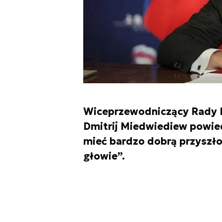
Wiceprzewodniczący Rady B
Dmitrij Miedwiediew powied
mieć bardzo dobrą przyszłoś
głowie”.