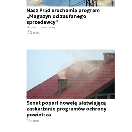
Nasz Prąd uruchamia program
„Magazyn od zaufanego
sprzedawcy”
Materiał sponsorowany
2 min.
Senat poparł nowelę ułatwiającą
zaskarżanie programów ochrony
powietrza
2 min.