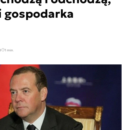
 i gospodarka
8
1 min.