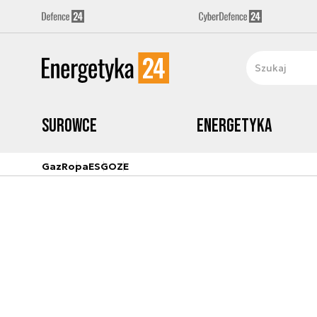
Surowce
Energetyka
Gaz
Ropa
ESG
OZE