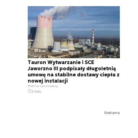
Tauron Wytwarzanie i SCE
Jaworzno III podpisały długoletnią
umowę na stabilne dostawy ciepła z
nowej instalacji
Materiał sponsorowany
2 min.
Reklama