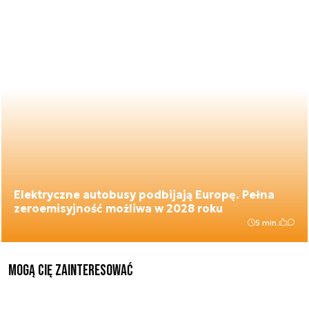
Elektryczne autobusy podbijają Europę. Pełna
zeroemisyjność możliwa w 2028 roku
5 min.
Mogą Cię zainteresować