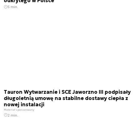
odkrytego w Polsce
5 min.
Tauron Wytwarzanie i SCE Jaworzno III podpisały
długoletnią umowę na stabilne dostawy ciepła z
nowej instalacji
Materiał sponsorowany
2 min.