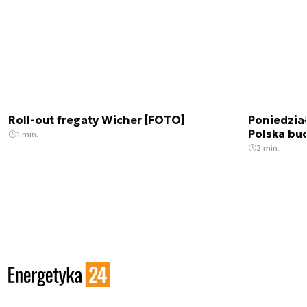
Roll-out fregaty Wicher [FOTO]
Poniedzia
Polska bu
1 min.
2 min.