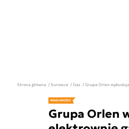
Strona główna
Surowce
Gaz
Grupa Orlen wybuduje
WIADOMOŚCI
Grupa Orlen 
elektrownię g