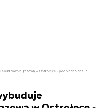
 elektrownię gazową w Ostrołęce - podpisano aneks
wybuduje
azową w Ostrołęce -