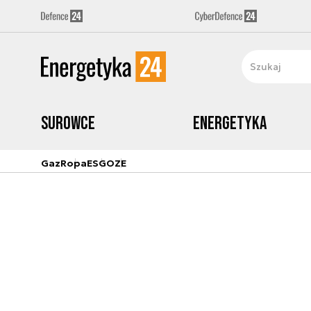
Surowce
Energetyka
Gaz
Ropa
ESG
OZE