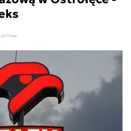
eks
:22
1 min.