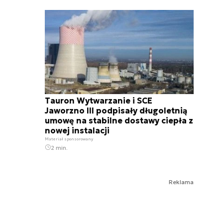
Tauron Wytwarzanie i SCE
Jaworzno III podpisały długoletnią
umowę na stabilne dostawy ciepła z
nowej instalacji
Materiał sponsorowany
2 min.
Reklama