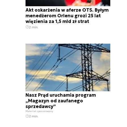
Akt oskarżenia w aferze OTS. Byłym
menedżerom Orlenu grozi 25 lat
więzienia za 1,5 mld zł strat
2 min.
Nasz Prąd uruchamia program
„Magazyn od zaufanego
sprzedawcy”
Materiał sponsorowany
2 min.