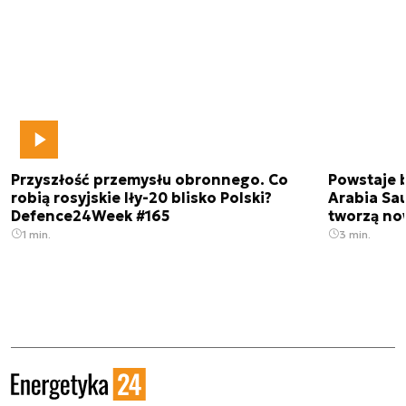
Przyszłość przemysłu obronnego. Co
Powstaje 
robią rosyjskie Iły-20 blisko Polski?
Arabia Sau
Defence24Week #165
tworzą no
1 min.
3 min.