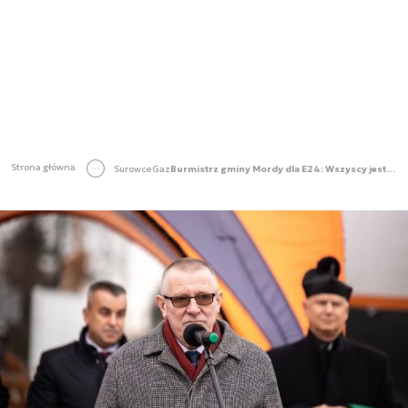
Strona główna
Surowce
Gaz
Burmistrz gminy Mordy dla E24: Wszyscy jesteśmy beneficjentami gazyfikacji