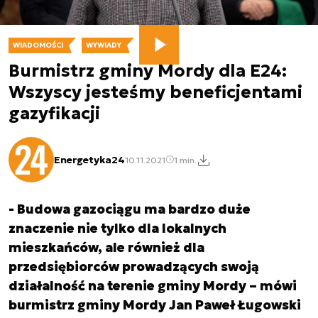
WIADOMOŚCI
WYWIADY
Burmistrz gminy Mordy dla E24:
Wszyscy jesteśmy beneficjentami
gazyfikacji
Energetyka24
10.11.2021
1 min.
- Budowa gazociągu ma bardzo duże
znaczenie nie tylko dla lokalnych
mieszkańców, ale również dla
przedsiębiorców prowadzących swoją
działalność na terenie gminy Mordy – mówi
burmistrz gminy Mordy Jan Paweł Ługowski