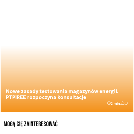
Nowe zasady testowania magazynów energii.
PTPiREE rozpoczyna konsultacje
2 min.
Mogą Cię zainteresować