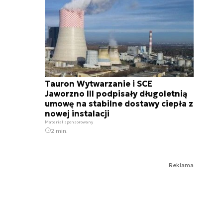
Tauron Wytwarzanie i SCE
Jaworzno III podpisały długoletnią
umowę na stabilne dostawy ciepła z
nowej instalacji
Materiał sponsorowany
2 min.
Reklama