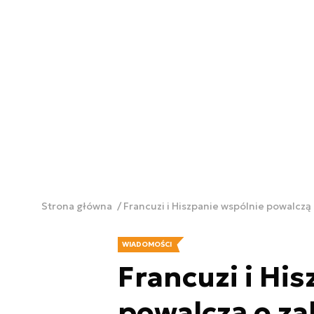
Strona główna
Francuzi i Hiszpanie wspólnie powalczą
WIADOMOŚCI
Francuzi i Hi
powalczą o za