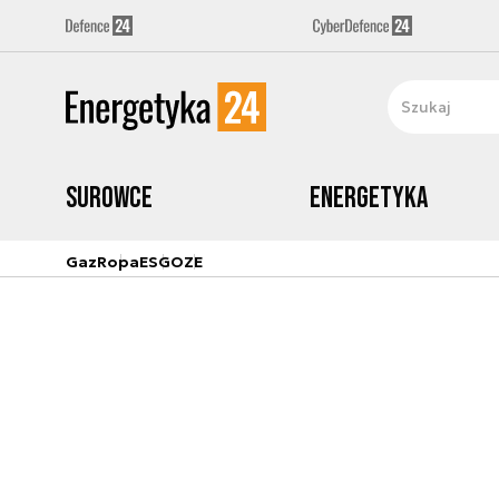
Surowce
Energetyka
Gaz
Ropa
ESG
OZE