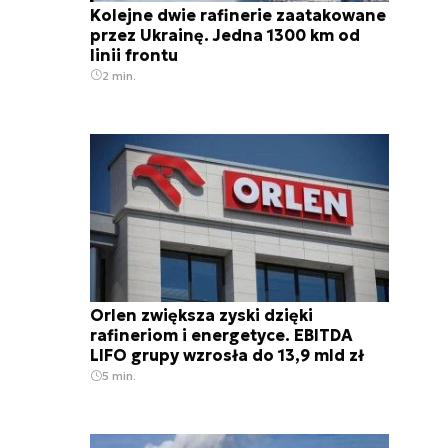
Kolejne dwie rafinerie zaatakowane
przez Ukrainę. Jedna 1300 km od
linii frontu
2 min.
Orlen zwiększa zyski dzięki
rafineriom i energetyce. EBITDA
LIFO grupy wzrosła do 13,9 mld zł
5 min.