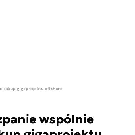
 o zakup gigaprojektu offshore
szpanie wspólnie
kup gigaprojektu