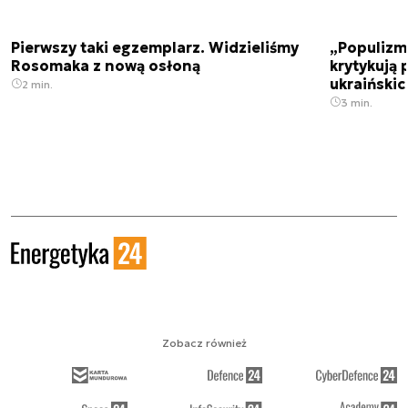
Pierwszy taki egzemplarz. Widzieliśmy
„Populizm 
Rosomaka z nową osłoną
krytykują 
ukraiński
2 min.
3 min.
Zobacz również