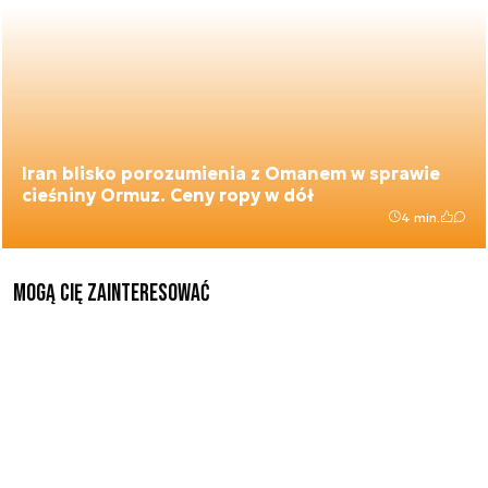
Iran blisko porozumienia z Omanem w sprawie
cieśniny Ormuz. Ceny ropy w dół
4 min.
Mogą Cię zainteresować