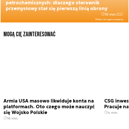
petrochemicznych: dlaczego sterownik
przemysłowy stał się pierwszą linią obrony
10 min.
Materiał sponsorowany
Mogą Cię zainteresować
Armia USA masowo likwiduje konta na
CSG inwes
platformach. Oto czego może nauczyć
Pracuje n
się Wojsko Polskie
4 min.
16 min.