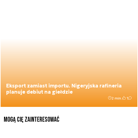
Eksport zamiast importu. Nigeryjska rafineria
planuje debiut na giełdzie
2 min.
1
Mogą Cię zainteresować