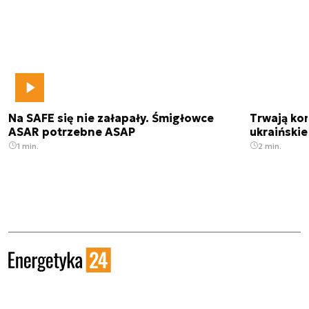
Na SAFE się nie załapały. Śmigłowce
Trwają kon
ASAR potrzebne ASAP
ukraińskie
1 min.
2 min.