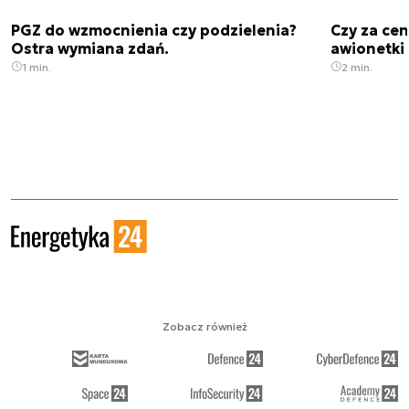
PGZ do wzmocnienia czy podzielenia?
Czy za cen
Ostra wymiana zdań.
awionetki 
1 min.
2 min.
Zobacz również