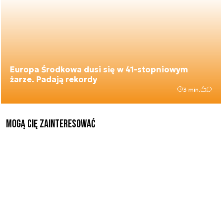
Europa Środkowa dusi się w 41-stopniowym
żarze. Padają rekordy
3 min.
Mogą Cię zainteresować