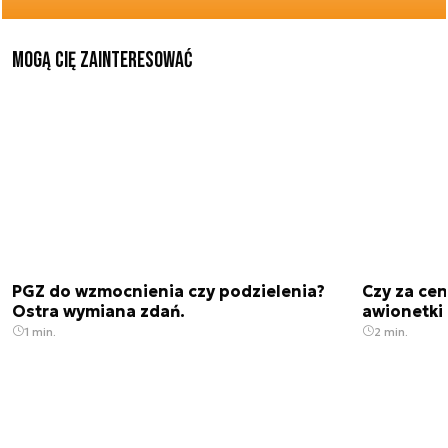
Mogą Cię zainteresować
PGZ do wzmocnienia czy podzielenia?
Czy za cen
Ostra wymiana zdań.
awionetki 
1 min.
2 min.