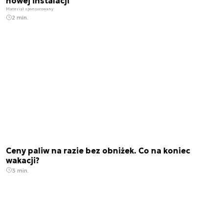
nowej instalacji
Materiał sponsorowany
2 min.
Ceny paliw na razie bez obniżek. Co na koniec
wakacji?
3 min.