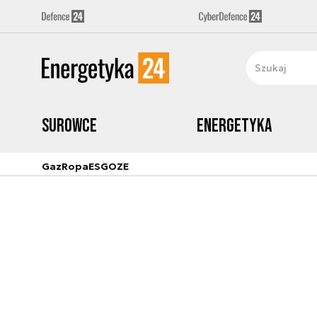
Surowce
Energetyka
Gaz
Ropa
ESG
OZE