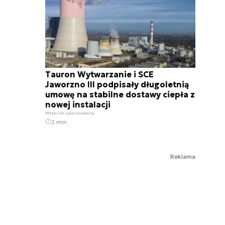
Tauron Wytwarzanie i SCE
Jaworzno III podpisały długoletnią
umowę na stabilne dostawy ciepła z
nowej instalacji
Materiał sponsorowany
2 min.
Reklama