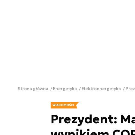
Strona główna
Energetyka
Elektroenergetyka
Prez
WIADOMOŚCI
Prezydent: Ma
wynikiem COP