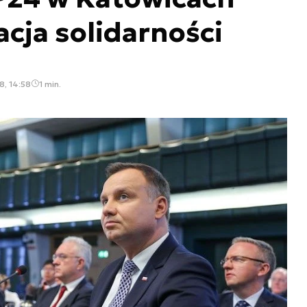
acja solidarności
8, 14:58
1 min.