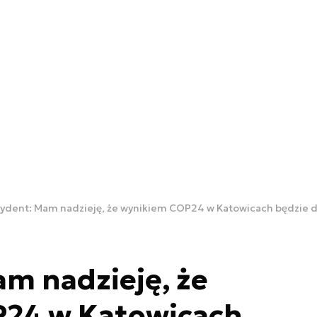
ydent: Mam nadzieję, że wynikiem COP24 w Katowicach będzie de
m nadzieję, że
24 w Katowicach