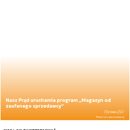
Nasz Prąd uruchamia program „Magazyn od
zaufanego sprzedawcy”
2 min.
Materiał sponsorowany