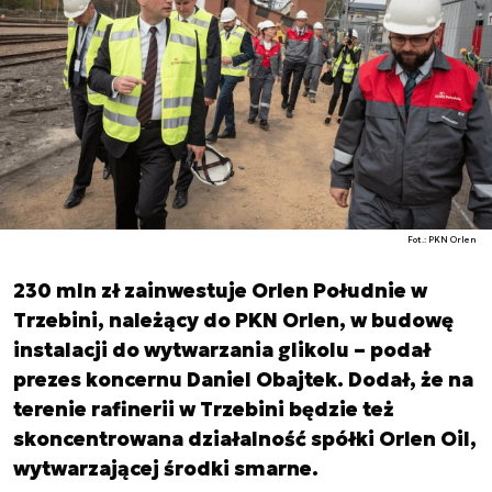
Fot.: PKN Orlen
230 mln zł zainwestuje Orlen Południe w
Trzebini, należący do PKN Orlen, w budowę
instalacji do wytwarzania glikolu – podał
prezes koncernu Daniel Obajtek. Dodał, że na
terenie rafinerii w Trzebini będzie też
skoncentrowana działalność spółki Orlen Oil,
wytwarzającej środki smarne.