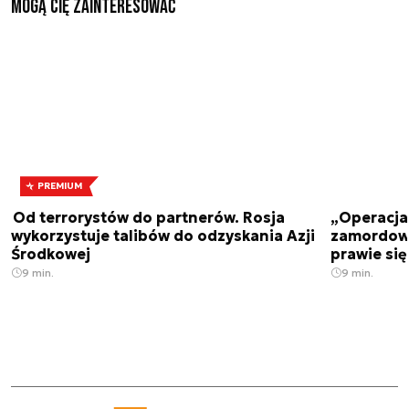
Mogą Cię zainteresować
PREMIUM
Od terrorystów do partnerów. Rosja
„Operacja 
wykorzystuje talibów do odzyskania Azji
zamordowa
Środkowej
prawie się
9 min.
9 min.