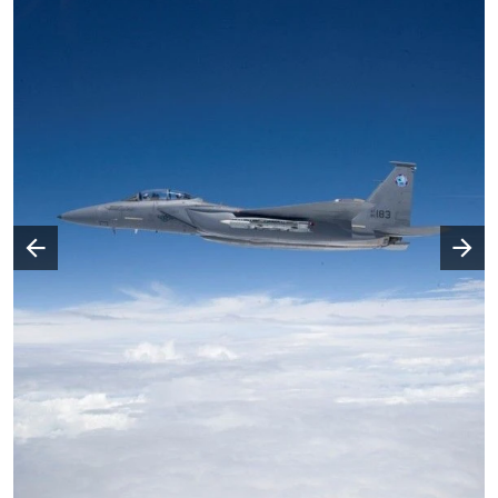
Następny slajd
Poprzedni slajd