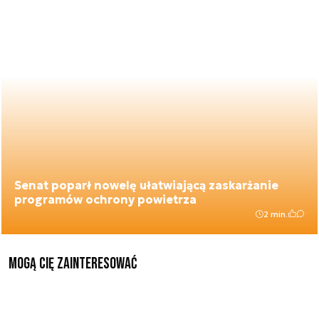
Senat poparł nowelę ułatwiającą zaskarżanie
programów ochrony powietrza
2 min.
Mogą Cię zainteresować