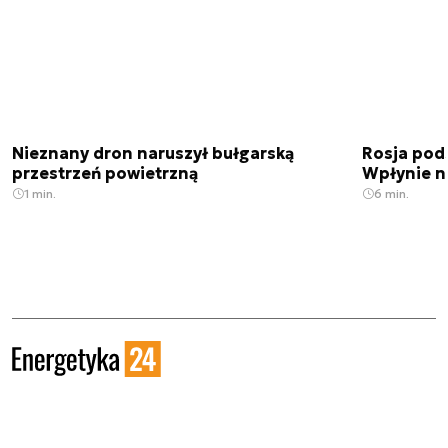
Nieznany dron naruszył bułgarską
Rosja pod
przestrzeń powietrzną
Wpłynie n
1 min.
6 min.