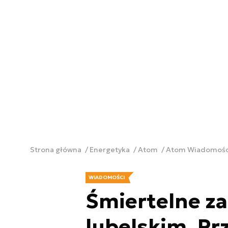
Strona główna
Energetyka
Atom
Atom Wiadomoś
WIADOMOŚCI
Śmiertelne z
lubelskim. P