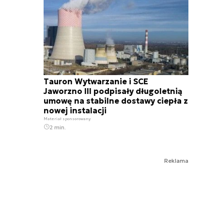
Tauron Wytwarzanie i SCE
Jaworzno III podpisały długoletnią
umowę na stabilne dostawy ciepła z
nowej instalacji
Materiał sponsorowany
2 min.
Reklama