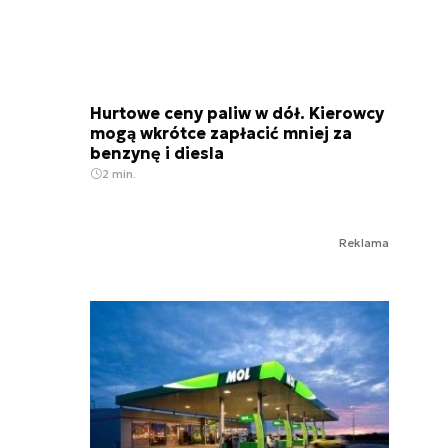
Hurtowe ceny paliw w dół. Kierowcy
mogą wkrótce zapłacić mniej za
benzynę i diesla
2 min.
Reklama