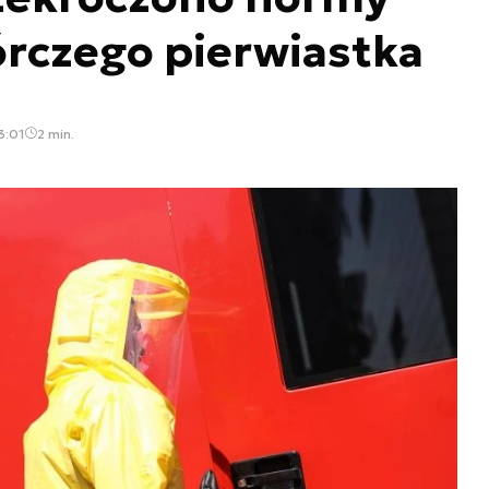
rczego pierwiastka
3:01
2 min.