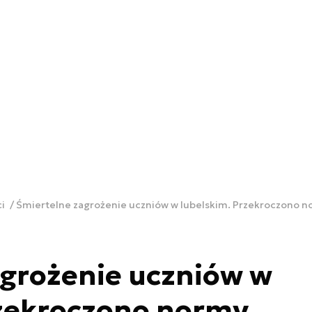
ci
Śmiertelne zagrożenie uczniów w lubelskim. Przekroczono 
agrożenie uczniów w
rzekroczono normy