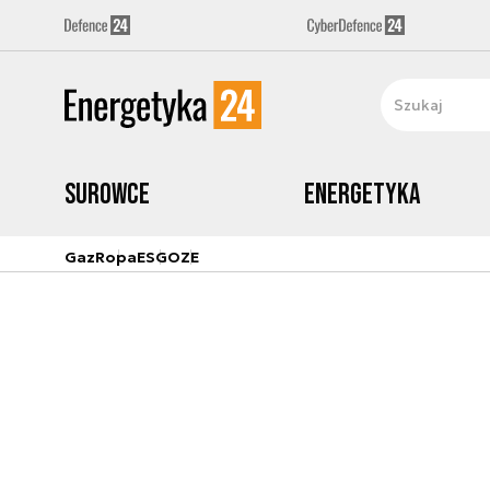
Surowce
Energetyka
Gaz
Ropa
ESG
OZE