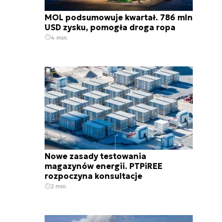
MOL podsumowuje kwartał. 786 mln
USD zysku, pomogła droga ropa
4 min.
Nowe zasady testowania
magazynów energii. PTPiREE
rozpoczyna konsultacje
2 min.