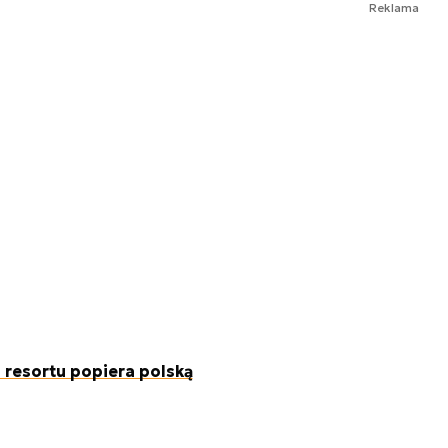
Reklama
 resortu popiera polską