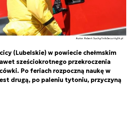
Autor. Robert Suchy/InfoSecurity24.pl
cicy (Lubelskie) w powiecie chełmskim
nawet sześciokrotnego przekroczenia
ówki. Po feriach rozpoczną naukę w
est drugą, po paleniu tytoniu, przyczyną