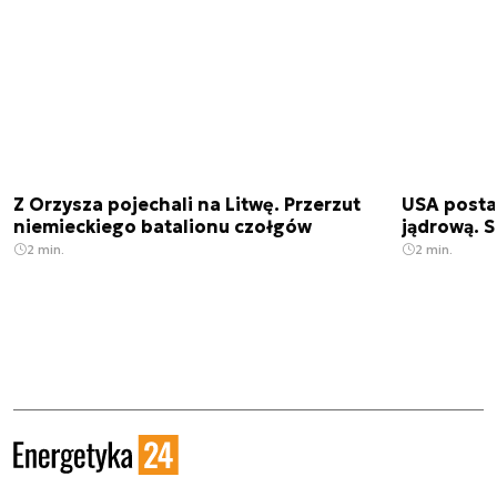
Z Orzysza pojechali na Litwę. Przerzut
USA posta
niemieckiego batalionu czołgów
jądrową. S
2 min.
2 min.