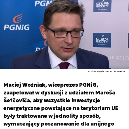
służba więzienna mianowanie
Maciej Woźniak, wiceprezes PGNiG,
zaapelował w dyskusji z udziałem Maroša
Šefčoviča, aby wszystkie inwestycje
energetyczne powstające na terytorium UE
były traktowane w jednolity sposób,
wymuszający poszanowanie dla unijnego