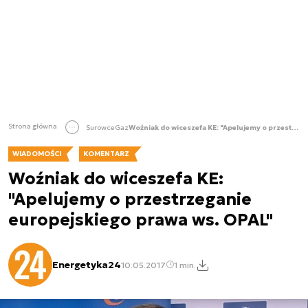
Strona główna
Surowce
Gaz
Woźniak do wiceszefa KE: "Apelujemy o przestrzeganie europejskiego prawa ws. OPAL"
WIADOMOŚCI
KOMENTARZ
Woźniak do wiceszefa KE:
"Apelujemy o przestrzeganie
europejskiego prawa ws. OPAL"
Energetyka24
10.05.2017
1 min.