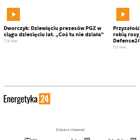
Dworczyk: Dziewięciu prezesów PGZ w
Przyszłoś
ciągu dziesięciu lat. „Coś tu nie działa”
robią rosyj
Defence2
3 min.
1 min.
Zobacz również