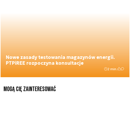
Nowe zasady testowania magazynów energii.
PTPiREE rozpoczyna konsultacje
2 min.
Mogą Cię zainteresować