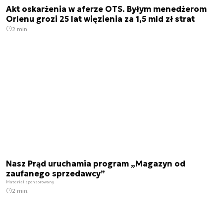
Akt oskarżenia w aferze OTS. Byłym menedżerom
Orlenu grozi 25 lat więzienia za 1,5 mld zł strat
2 min.
Nasz Prąd uruchamia program „Magazyn od
zaufanego sprzedawcy”
Materiał sponsorowany
2 min.