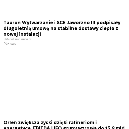
Tauron Wytwarzanie i SCE Jaworzno III podpisały
długoletnią umowę na stabilne dostawy ciepła z
nowej instalacji
Materiał sponsorowany
2 min.
Orlen zwiększa zyski dzięki rafineriom i
energetyce. EBITDA LIFO grupy wzrosła do 13,9 mld