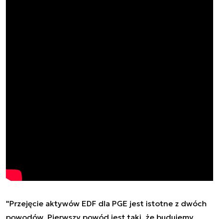
"Przejęcie aktywów EDF dla PGE jest istotne z dwóch
powodów. Pierwszy powód jest taki, że budujemy