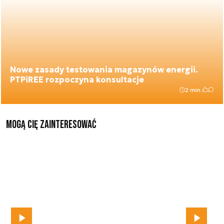
Nowe zasady testowania magazynów energii.
PTPiREE rozpoczyna konsultacje
2 min.
Mogą Cię zainteresować