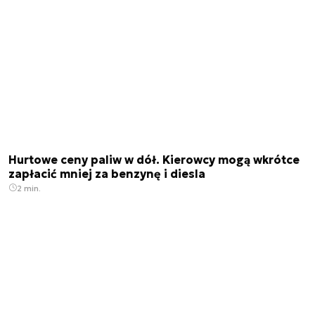
Hurtowe ceny paliw w dół. Kierowcy mogą wkrótce
zapłacić mniej za benzynę i diesla
2 min.