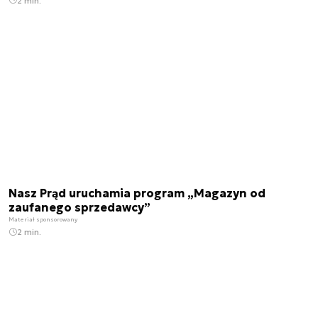
2 min.
Nasz Prąd uruchamia program „Magazyn od
zaufanego sprzedawcy”
Materiał sponsorowany
2 min.