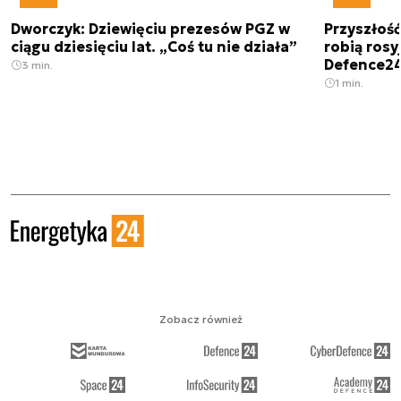
Dworczyk: Dziewięciu prezesów PGZ w
Przyszłoś
ciągu dziesięciu lat. „Coś tu nie działa”
robią rosyj
Defence2
3 min.
1 min.
Zobacz również