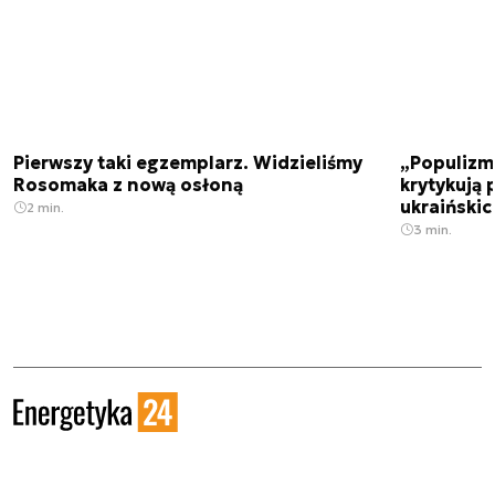
Pierwszy taki egzemplarz. Widzieliśmy
„Populizm 
Rosomaka z nową osłoną
krytykują 
ukraiński
2 min.
3 min.