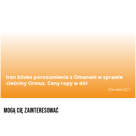
Iran blisko porozumienia z Omanem w sprawie
cieśniny Ormuz. Ceny ropy w dół
4 min.
Mogą Cię zainteresować