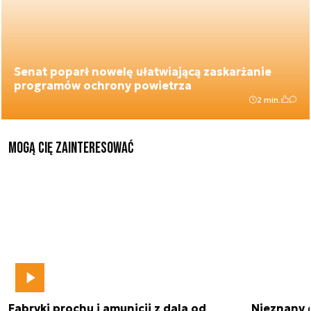
Senat poparł nowelę ułatwiającą zaskarżanie
programów ochrony powietrza
2 min.
Mogą Cię zainteresować
Fabryki prochu i amunicji z dala od
Nieznany 