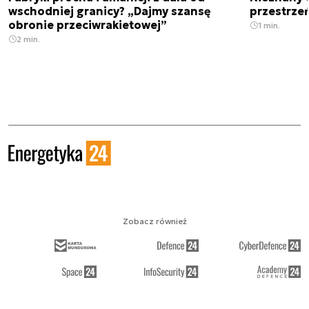
wschodniej granicy? „Dajmy szansę
przestrze
obronie przeciwrakietowej”
1 min.
2 min.
Zobacz również