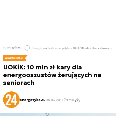
Strona główna
Energetyka
Elektroenergetyka
UOKiK: 10 mln zł kary dla energooszustów żerujących na seniorach
WIADOMOŚCI
UOKiK: 10 mln zł kary dla
energooszustów żerujących na
seniorach
Energetyka24
06.03.2017
1 min.