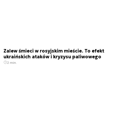
Zalew śmieci w rosyjskim mieście. To efekt
ukraińskich ataków i kryzysu paliwowego
2 min.