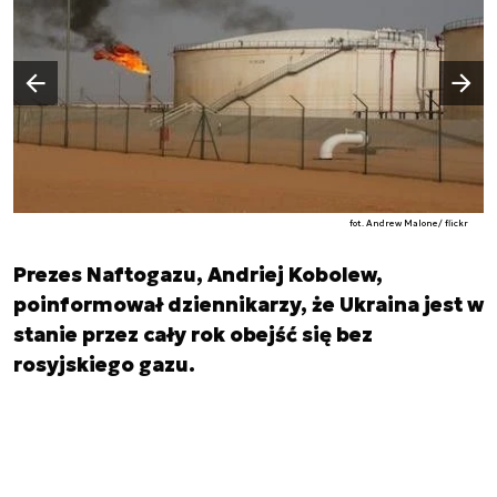
Następny slajd
Poprzedni slajd
fot. Andrew Malone/ flickr
Prezes Naftogazu, Andriej Kobolew,
poinformował dziennikarzy, że Ukraina jest w
stanie przez cały rok obejść się bez
rosyjskiego gazu.