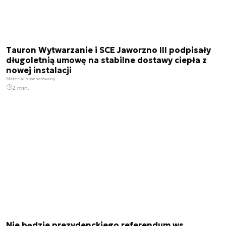
Tauron Wytwarzanie i SCE Jaworzno III podpisały
długoletnią umowę na stabilne dostawy ciepła z
nowej instalacji
Materiał sponsorowany
2 min.
Nie będzie prezydenckiego referendum ws.