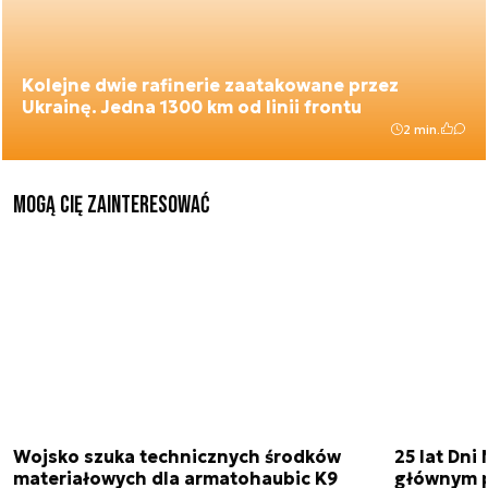
Kolejne dwie rafinerie zaatakowane przez
Ukrainę. Jedna 1300 km od linii frontu
2 min.
Mogą Cię zainteresować
Wojsko szuka technicznych środków
25 lat Dn
materiałowych dla armatohaubic K9
głównym p