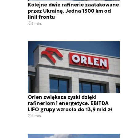
Kolejne dwie rafinerie zaatakowane
przez Ukrainę. Jedna 1300 km od
linii frontu
2 min.
Orlen zwiększa zyski dzięki
rafineriom i energetyce. EBITDA
LIFO grupy wzrosła do 13,9 mld zł
5 min.