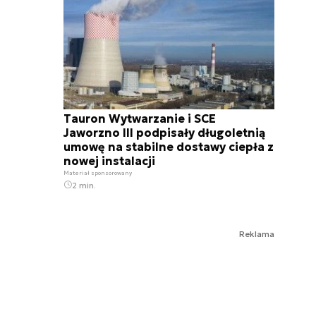
Tauron Wytwarzanie i SCE
Jaworzno III podpisały długoletnią
umowę na stabilne dostawy ciepła z
nowej instalacji
Materiał sponsorowany
2 min.
Reklama