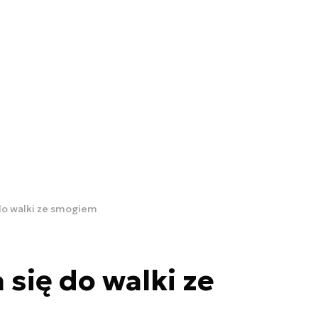
do walki ze smogiem
 się do walki ze