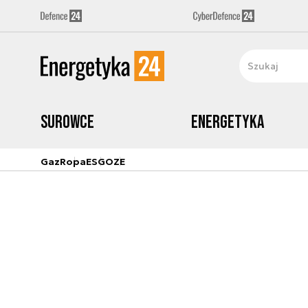
Surowce
Energetyka
Gaz
Ropa
ESG
OZE