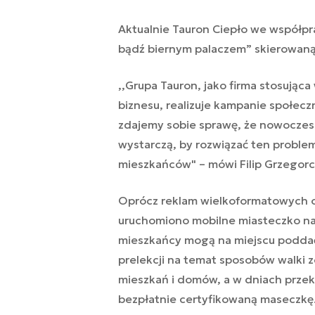
Aktualnie Tauron Ciepło we współpr
bądź biernym palaczem” skierowaną
,,
Grupa Tauron, jako firma stosując
biznesu, realizuje kampanie społec
zdajemy sobie sprawę, że nowoczesn
wystarczą, by rozwiązać ten proble
mieszkańców"
–
mówi Filip Grzegorc
Oprócz reklam wielkoformatowych os
uruchomiono mobilne miasteczko na
mieszkańcy mogą na miejscu poddać
prelekcji na temat sposobów walki
mieszkań i domów, a w dniach przek
bezpłatnie certyfikowaną maseczkę