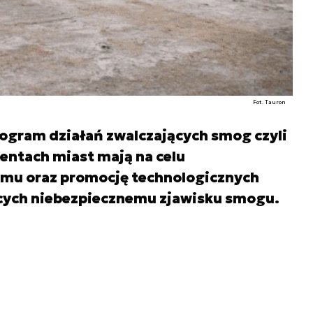
Fot. Tauron
rogram działań zwalczających smog czyli
centach miast mają na celu
emu oraz promocję technologicznych
cych niebezpiecznemu zjawisku smogu.