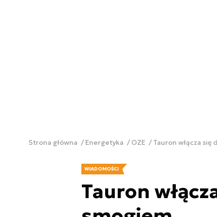
Strona główna
Energetyka
OZE
Tauron włącza się 
WIADOMOŚCI
Tauron włącza
smogiem