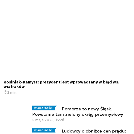
Kosiniak-Kamysz: prezydent jest wprowadzany w błąd ws.
wiatraków
2 min.
Pomorze to nowy Śląsk.
WIADOMOŚCI
Powstanie tam zielony okręg przemysłowy
5 maja 2025, 15:26
Ludowcy o obniżce cen prądu:
WIADOMOŚCI