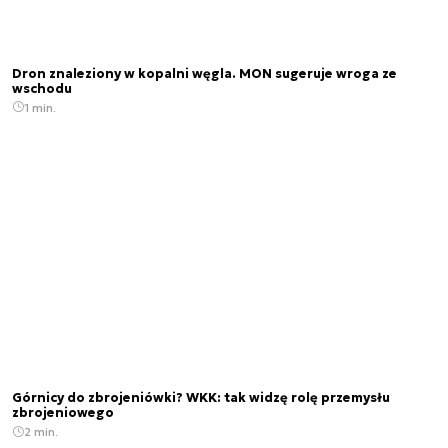
Dron znaleziony w kopalni węgla. MON sugeruje wroga ze
wschodu
1 min.
Górnicy do zbrojeniówki? WKK: tak widzę rolę przemysłu
zbrojeniowego
2 min.