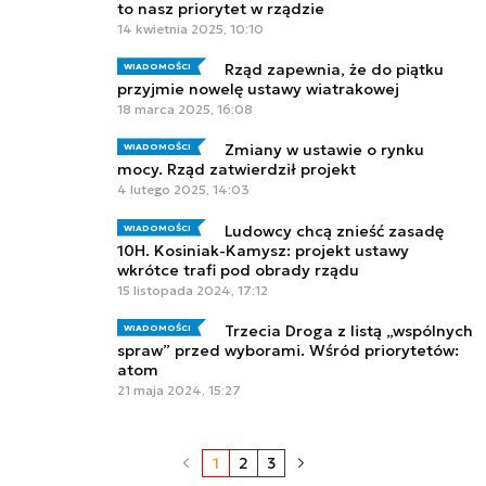
to nasz priorytet w rządzie
14 kwietnia 2025, 10:10
Rząd zapewnia, że do piątku
WIADOMOŚCI
przyjmie nowelę ustawy wiatrakowej
18 marca 2025, 16:08
Zmiany w ustawie o rynku
WIADOMOŚCI
mocy. Rząd zatwierdził projekt
4 lutego 2025, 14:03
Ludowcy chcą znieść zasadę
WIADOMOŚCI
10H. Kosiniak-Kamysz: projekt ustawy
wkrótce trafi pod obrady rządu
15 listopada 2024, 17:12
Trzecia Droga z listą „wspólnych
WIADOMOŚCI
spraw” przed wyborami. Wśród priorytetów:
atom
21 maja 2024, 15:27
1
2
3