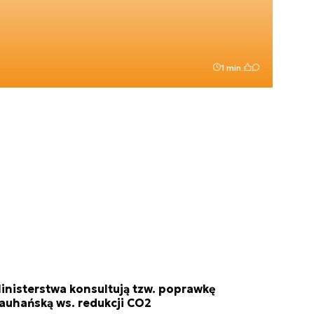
1 min.
inisterstwa konsultują tzw. poprawkę
auhańską ws. redukcji CO2