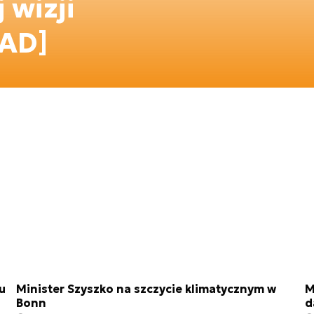
 wizji
AD]
u
Minister Szyszko na szczycie klimatycznym w
M
Bonn
d