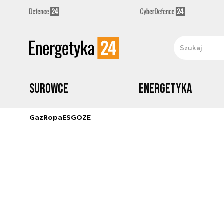
Surowce
Energetyka
Gaz
Ropa
ESG
OZE