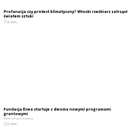
Profanacja czy protest klimatyczny? Włoski rzeźbiarz zatrząsł
światem sztuki
2 min.
Fundacja Enea startuje z dwoma nowymi programami
grantowymi
Materiał sponsorowany
2 min.