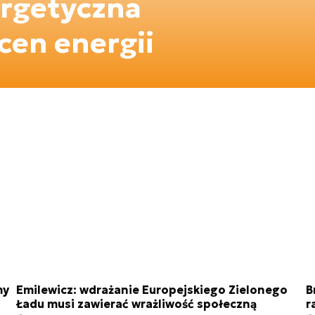
ergetyczna
cen energii
my
Emilewicz: wdrażanie Europejskiego Zielonego
B
Ładu musi zawierać wrażliwość społeczną
r