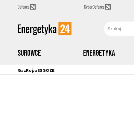
Surowce
Energetyka
Gaz
Ropa
ESG
OZE