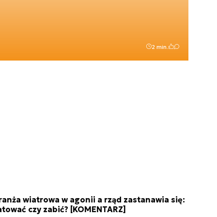
2 min.
ranża wiatrowa w agonii a rząd zastanawia się:
atować czy zabić? [KOMENTARZ]