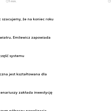
1 min.
: szacujemy, że na koniec roku
z wiatru. Emilewicz zapowiada
 część systemu
yczna jest kształtowana dla
scenariuszy zakłada inwestycję
szym półroczu nowelizacja