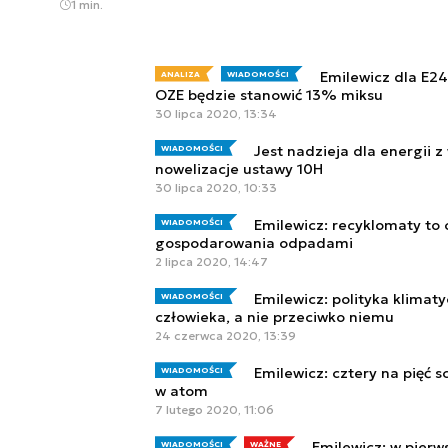
1 min.
Emilewicz dla E24
ANALIZA
WIADOMOŚCI
OZE będzie stanowić 13% miksu
30 lipca 2020, 13:34
Jest nadzieja dla energii 
WIADOMOŚCI
nowelizacje ustawy 10H
30 lipca 2020, 10:33
Emilewicz: recyklomaty to
WIADOMOŚCI
gospodarowania odpadami
2 lipca 2020, 14:47
Emilewicz: polityka klimat
WIADOMOŚCI
człowieka, a nie przeciwko niemu
24 czerwca 2020, 13:39
Emilewicz: cztery na pięć 
WIADOMOŚCI
w atom
7 lutego 2020, 11:06
Emilewicz: w pierw
WIADOMOŚCI
WAŻNE