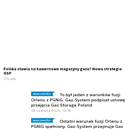
Polska stawia na kawernowe magazyny gazu? Nowa strategia
GSP
3 min.
To był jeden z warunków fuzji
WIADOMOŚCI
Orlenu z PGNiG. Gaz-System podpisał umowę
przejęcia Gas Storage Poland
28 czerwca 2024, 14:18
Ostatni warunek fuzji Orlenu z
WIADOMOŚCI
PGNiG spełniony. Gaz-System przejmuje Gas